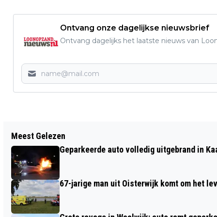
Ontvang onze dagelijkse nieuwsbrief
Ontvang dagelijks het laatste nieuws van Loon
Vorig artikel
Meest Gelezen
KNUFFELKONIJN VAN FLYING TIGER
Geparkeerde auto volledig uitgebrand in Ka
TERUGGEROEPEN NA
VEILIGHEIDSRISICO
67-jarige man uit Oisterwijk komt om het l