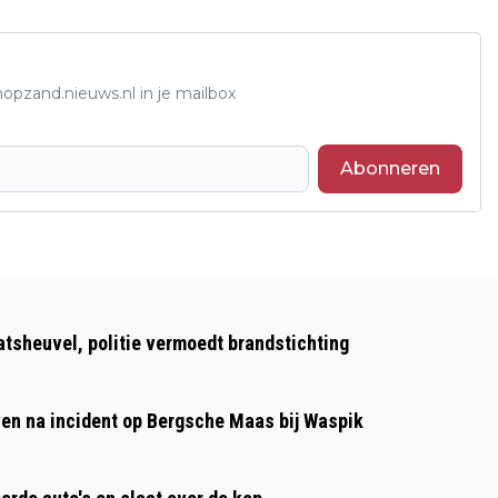
opzand.nieuws.nl in je mailbox
Abonneren
Volgend artikel
SPECTACULAIRE ACTS EN LOKAAL
atsheuvel, politie vermoedt brandstichting
TALENT TIJDENS STRAATTHEATER TAV
IN WAALWIJK
even na incident op Bergsche Maas bij Waspik