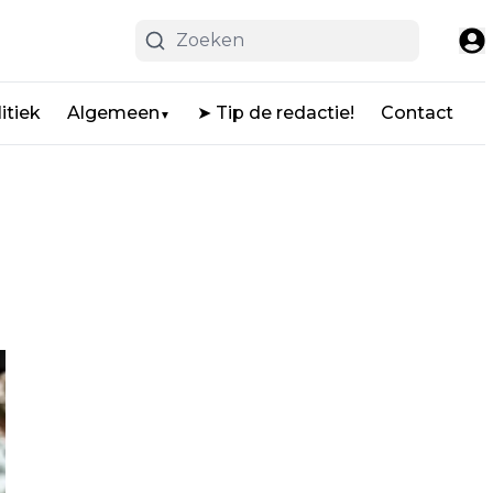
itiek
Algemeen
➤ Tip de redactie!
Contact
▼