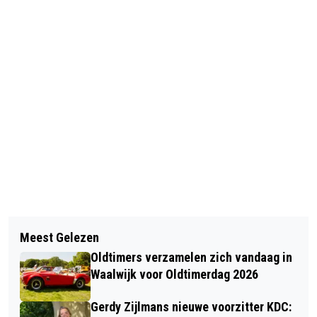
Vorig artikel
Volgend artikel
VEEL NEDERLANDERS GEDUPEERD IN
Meest Gelezen
ROSAGAERDE KAATSHEUVEL ZOEKT
CYBERCRIMEZAAK
Oldtimers verzamelen zich vandaag in
VRIJWILLIGERS
Waalwijk voor Oldtimerdag 2026
Gerdy Zijlmans nieuwe voorzitter KDC: