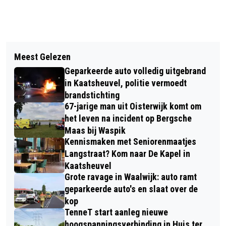
Vorig artikel
Volgend artikel
DIRIGENT GEZOCHT VOOR GEZELLIG
Meest Gelezen
TENNET ORGANISEERT
EN AMBITIEUS KOOR LA JEUNESSE
Geparkeerde auto volledig uitgebrand
INFORMATIEAVOND OVER
UIT KAATSHEUVEL
in Kaatsheuvel, politie vermoedt
WERKZAAMHEDEN IN NATUURGEBIED
brandstichting
67-jarige man uit Oisterwijk komt om
HUIS TER HEIDE
het leven na incident op Bergsche
Maas bij Waspik
Kennismaken met Seniorenmaatjes
Langstraat? Kom naar De Kapel in
Kaatsheuvel
Grote ravage in Waalwijk: auto ramt
geparkeerde auto's en slaat over de
kop
TenneT start aanleg nieuwe
hoogspanningsverbinding in Huis ter