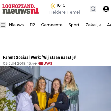
16
°C
Heldere Hemel
Nieuws
112
Gemeente
Sport
Zakelijk
A
Farent Sociaal Werk: ‘Wij staan naast je’
03 JUN 2019, 13:44
•
NIEUWS