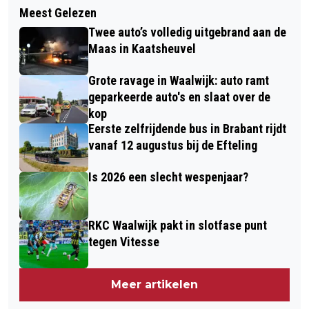
JO17 VAN BLAUW-WIT’81 2E OP
Meest Gelezen
TREKKERTREK KAATSHEUVEL CO2-
INTERNATIONAAL TOERNOOI!
Twee auto’s volledig uitgebrand aan de
NEUTRAAL
Maas in Kaatsheuvel
Grote ravage in Waalwijk: auto ramt
geparkeerde auto's en slaat over de
kop
Eerste zelfrijdende bus in Brabant rijdt
vanaf 12 augustus bij de Efteling
Is 2026 een slecht wespenjaar?
RKC Waalwijk pakt in slotfase punt
tegen Vitesse
Meer artikelen