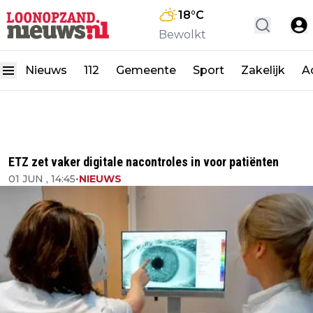
18
°C
Bewolkt
Nieuws
112
Gemeente
Sport
Zakelijk
A
ETZ zet vaker digitale nacontroles in voor patiënten
01 JUN , 14:45
•
NIEUWS