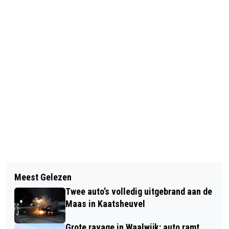
Vorig artikel
Volgend artikel
SEP BIERKENS NIEUWE HEAD OF
Meest Gelezen
ORGANISATIE KENNEDYMARS VAN DE
PERFORMANCE BIJ RKC WAALWIJK
Twee auto’s volledig uitgebrand aan de
LANGSTRAAT VRAAGT VERGUNNING
Maas in Kaatsheuvel
OFFICIEEL AAN
Grote ravage in Waalwijk: auto ramt