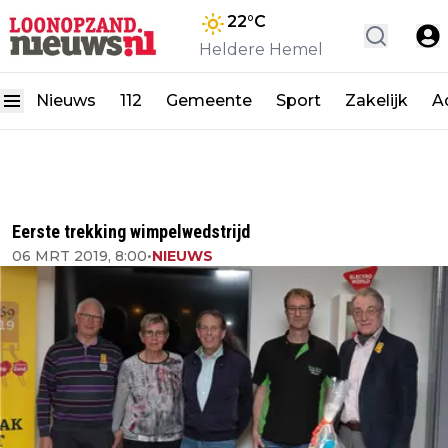
22
°C
Heldere Hemel
Nieuws
112
Gemeente
Sport
Zakelijk
A
Eerste trekking wimpelwedstrijd
06 MRT 2019, 8:00
•
NIEUWS