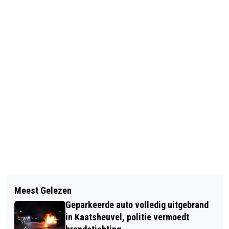
Vorig artikel
Volgend artikel
GOUD VOOR KBO DE MOER
Meest Gelezen
VAKANTIEPARK EFTELING BOSRIJK
Geparkeerde auto volledig uitgebrand
BREIDT UIT MET 144 BEDDEN
in Kaatsheuvel, politie vermoedt