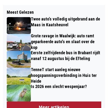
Vorig artikel
Volgend artikel
HARMONIE KAATSHEUVEL
Meest Gelezen
REPAIR CAFÉ KAATSHEUVEL OP
PRESENTEERT B&B VOL MUZIEK IN
Twee auto’s volledig uitgebrand aan de
DONDERDAG 21 MEI
SPRANG-CAPELLE
Maas in Kaatsheuvel
Grote ravage in Waalwijk: auto ramt
geparkeerde auto's en slaat over de
kop
Eerste zelfrijdende bus in Brabant rijdt
vanaf 12 augustus bij de Efteling
TenneT start aanleg nieuwe
hoogspanningsverbinding in Huis ter
Heide
Is 2026 een slecht wespenjaar?
Meer artikelen