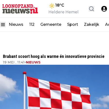
18
°C
Heldere Hemel
Nieuws
112
Gemeente
Sport
Zakelijk
A
Brabant scoort hoog als warme én innovatieve provincie
19 MEI , 11:41
•
NIEUWS