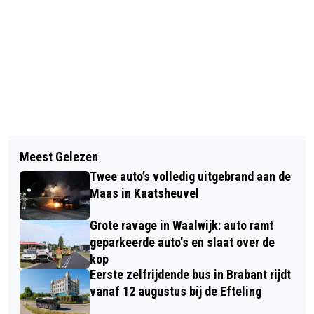
Vorig artikel
Volgend artikel
STAKING OPENBAAR VERVOER 11
Meest Gelezen
OPEN MONUMENTENDAG 2024
SEPTEMBER
Twee auto’s volledig uitgebrand aan de
Maas in Kaatsheuvel
Grote ravage in Waalwijk: auto ramt
geparkeerde auto's en slaat over de
kop
Eerste zelfrijdende bus in Brabant rijdt
vanaf 12 augustus bij de Efteling