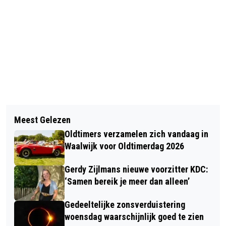
Vorig artikel
Volgend artikel
ZILVEREN ERESPELD VOOR MARCEL
Meest Gelezen
POLITIE RUKT UIT VOOR
VAN KUIJK
Oldtimers verzamelen zich vandaag in
'EXPLOSIEVEN' BIJ GEMAAL
Waalwijk voor Oldtimerdag 2026
GANSOYEN IN WAALWIJK
Gerdy Zijlmans nieuwe voorzitter KDC:
‘Samen bereik je meer dan alleen’
Gedeeltelijke zonsverduistering
woensdag waarschijnlijk goed te zien