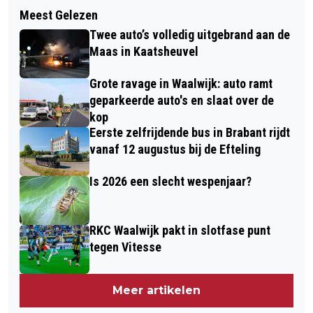
Volgend artikel
AFSCHEID VAN WETHOUDERS SUZAN
Meest Gelezen
GASLEIDING GERAAKT TIJDENS
MANDEMAKERS, LOUIS LAROS EN
Twee auto’s volledig uitgebrand aan de
WERKZAAMHEDEN IN TUIN AAN
TONNY MEULENSTEEN
Maas in Kaatsheuvel
GASTHUISSTRAAT IN KAATSHEUVEL
Grote ravage in Waalwijk: auto ramt
geparkeerde auto's en slaat over de
kop
Eerste zelfrijdende bus in Brabant rijdt
vanaf 12 augustus bij de Efteling
Is 2026 een slecht wespenjaar?
RKC Waalwijk pakt in slotfase punt
tegen Vitesse
Meer artikelen