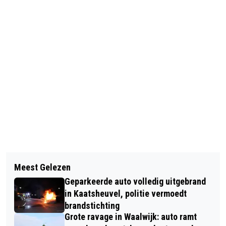
Vorig artikel
Volgend artikel
VRAGEN GEMEENTEBELANGEN OVER
Meest Gelezen
ZONNEBRANDPALEN TERUG IN LOON
MOLENEIND EN DORPSHUIS
Geparkeerde auto volledig uitgebrand
OP ZAND VOOR GRATIS
BEANTWOORD DOOR COLLEGE
in Kaatsheuvel, politie vermoedt
BESCHERMING TEGEN DE ZON
brandstichting
Grote ravage in Waalwijk: auto ramt