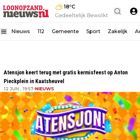
18
°C
Gedeeltelijk Bewolkt
Nieuws
112
Gemeente
Sport
Zakelijk
A
Atensjon keert terug met gratis kermisfeest op Anton
Pieckplein in Kaatsheuvel
12 JUN , 19:57
•
NIEUWS