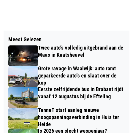
Vorig artikel
Volgend artikel
GRATIS FIETSSPIEGEL VOOR 65-
Meest Gelezen
BESTELBUS RICHT RAVAGE AAN BIJ
PLUSSERS TIJDENS ACTIE
Twee auto’s volledig uitgebrand aan de
AFRIT WAALWIJK-OOST, POLITIE
‘SPIEGELTJE SPIEGELTJE’
Maas in Kaatsheuvel
ONDERZOEKT ONGEVAL
Grote ravage in Waalwijk: auto ramt
geparkeerde auto's en slaat over de
kop
Eerste zelfrijdende bus in Brabant rijdt
vanaf 12 augustus bij de Efteling
TenneT start aanleg nieuwe
hoogspanningsverbinding in Huis ter
Heide
Is 2026 een slecht wespenjaar?