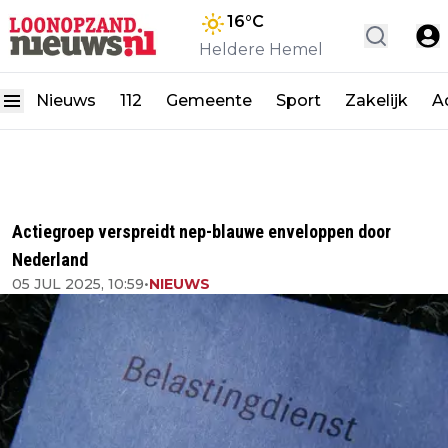
16
°C
Heldere Hemel
Nieuws
112
Gemeente
Sport
Zakelijk
A
Actiegroep verspreidt nep-blauwe enveloppen door
Nederland
05 JUL 2025, 10:59
•
NIEUWS