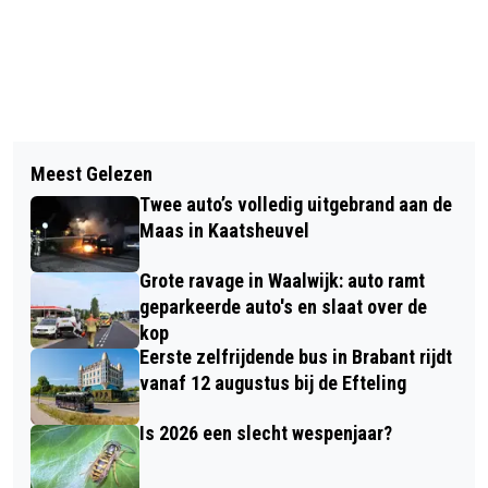
Vorig artikel
Volgend artikel
CONTAINERBRAND BIJ PRISMA IN
Meest Gelezen
FEEST IN DRUNEN: NEGEN
WAALWIJK: GEVEL FLINK
Twee auto’s volledig uitgebrand aan de
DEELNEMERS POSTCODE LOTERIJ
BESCHADIGD
Maas in Kaatsheuvel
VERDELEN 1 MILJOEN EURO
Grote ravage in Waalwijk: auto ramt
geparkeerde auto's en slaat over de
kop
Eerste zelfrijdende bus in Brabant rijdt
vanaf 12 augustus bij de Efteling
Is 2026 een slecht wespenjaar?