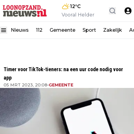
12
°C
Vooral Helder
Nieuws
112
Gemeente
Sport
Zakelijk
A
Timer voor TikTok-tieners: na een uur code nodig voor
app
05 MRT 2023, 20:08
•
GEMEENTE