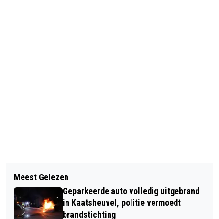
Vorig artikel
Volgend artikel
LIDL MOET VAN ARBEIDSINSPECTIE
Meest Gelezen
RKC WAALWIJK VERLIEST
MAATREGELEN NEMEN VANWEGE
Geparkeerde auto volledig uitgebrand
ZWAARBEVOCHTEN BRABANTSE
WERKDRUK
in Kaatsheuvel, politie vermoedt
DERBY
brandstichting