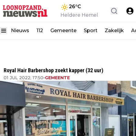
26
°C
Heldere Hemel
Nieuws
112
Gemeente
Sport
Zakelijk
A
Royal Hair Barbershop zoekt kapper (32 uur)
01 JUL 2022, 17:50
•
GEMEENTE