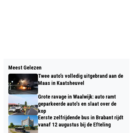
Vorig artikel
Volgend artikel
LOON OP ZAND TREEDT TOE TOT BWB
Meest Gelezen
MELLE MEULENSTEEN MAAKT
Twee auto’s volledig uitgebrand aan de
TRANSFER NAAR VITESSE
Maas in Kaatsheuvel
Grote ravage in Waalwijk: auto ramt
geparkeerde auto's en slaat over de
kop
Eerste zelfrijdende bus in Brabant rijdt
vanaf 12 augustus bij de Efteling