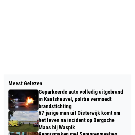
Vorig artikel
Volgend artikel
NIEUWJAARSGROET HANNE VAN
Meest Gelezen
WINTERWANDELING, SAMEN MET
AART
Geparkeerde auto volledig uitgebrand
STICHTING DE EDUCATIEVE
in Kaatsheuvel, politie vermoedt
BOERDERIJ OP ZONDAG 5 FEBRUARI
brandstichting
67-jarige man uit Oisterwijk komt om
het leven na incident op Bergsche
Maas bij Waspik
Kennismaken met Seniorenmaatjes