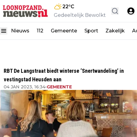
22
°C
Gedeeltelijk Bewolkt
Nieuws
112
Gemeente
Sport
Zakelijk
A
RBT De Langstraat biedt winterse ‘Snertwandeling’ in
vestingstad Heusden aan
04 JAN 2023, 16:34
•
GEMEENTE