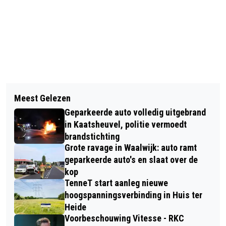
Vorig artikel
Volgend artikel
CIRCUS OP DE VLINDERBOOM
Meest Gelezen
PROEFF KAAS & DELICATESSEN &
Geparkeerde auto volledig uitgebrand
CADEAUS VERHUIST NAAR
in Kaatsheuvel, politie vermoedt
HOOFDSTRAAT 52 KAATSHEUVEL
brandstichting
Grote ravage in Waalwijk: auto ramt
geparkeerde auto's en slaat over de
kop
TenneT start aanleg nieuwe
hoogspanningsverbinding in Huis ter
Heide
Voorbeschouwing Vitesse - RKC