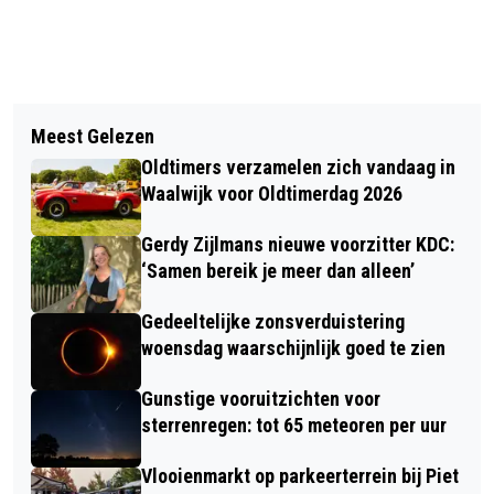
Vorig artikel
Volgend artikel
HOVERBOARDS VLIEGEN IN BRAND
Meest Gelezen
LEZING: LEREN DUIDELIJK ZIJN VOOR
TIJDENS OPLADEN
Oldtimers verzamelen zich vandaag in
JE HOND
Waalwijk voor Oldtimerdag 2026
Gerdy Zijlmans nieuwe voorzitter KDC:
‘Samen bereik je meer dan alleen’
Gedeeltelijke zonsverduistering
woensdag waarschijnlijk goed te zien
Gunstige vooruitzichten voor
sterrenregen: tot 65 meteoren per uur
Vlooienmarkt op parkeerterrein bij Piet