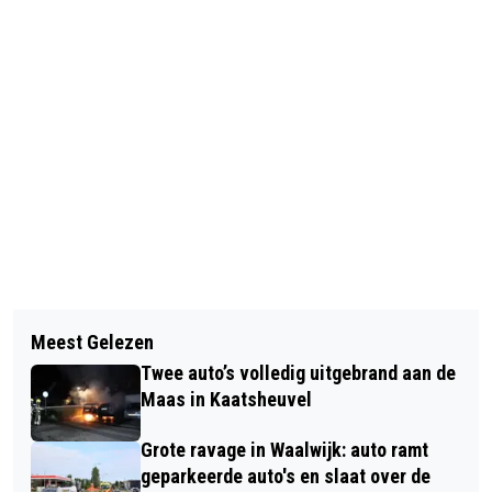
Vorig artikel
Volgend artikel
VAATCHIRURGIE VERHUIST IN 2027
Meest Gelezen
DIERENASIEL WAALWIJK ZOEKT EEN
ALS EERSTE NAAR
Twee auto’s volledig uitgebrand aan de
MANDJE VOOR SPEELSE KITTEN
NIEUWBOUWKLINIEK ETZ
Maas in Kaatsheuvel
FREEK
Grote ravage in Waalwijk: auto ramt
geparkeerde auto's en slaat over de