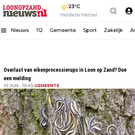
23
°C
Heldere Hemel
Nieuws
112
Gemeente
Sport
Zakelijk
A
Overlast van eikenprocessierups in Loon op Zand? Doe
een melding
10 JUN , 10:43
•
GEMEENTE