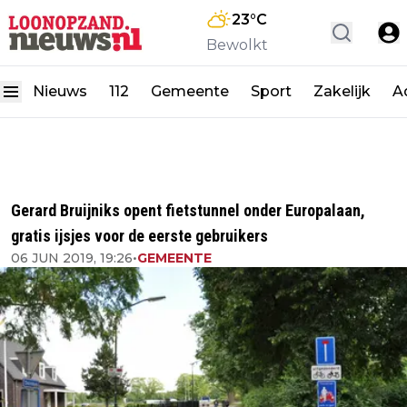
23
°C
Bewolkt
Nieuws
112
Gemeente
Sport
Zakelijk
A
Gerard Bruijniks opent fietstunnel onder Europalaan,
gratis ijsjes voor de eerste gebruikers
06 JUN 2019, 19:26
•
GEMEENTE