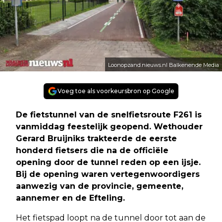
Loonopzand.nieuws.nl Balkenende Media
Voeg toe als voorkeursbron op Google
De fietstunnel van de snelfietsroute F261 is
vanmiddag feestelijk geopend. Wethouder
Gerard Bruijniks trakteerde de eerste
honderd fietsers die na de officiële
opening door de tunnel reden op een ijsje.
Bij de opening waren vertegenwoordigers
aanwezig van de provincie, gemeente,
aannemer en de Efteling.
Het fietspad loopt na de tunnel door tot aan de