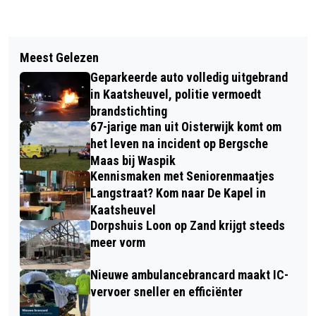
Vorig artikel
Volgend artikel
MEI TREKKING 750-WIMPELS
Meest Gelezen
AUTO RIJDT TEGEN WONING IN
Geparkeerde auto volledig uitgebrand
KAATSHEUVEL, BESTUURSTER RAAKT
in Kaatsheuvel, politie vermoedt
RIJBEWIJS KWIJT
brandstichting
67-jarige man uit Oisterwijk komt om
het leven na incident op Bergsche
Maas bij Waspik
Kennismaken met Seniorenmaatjes
Langstraat? Kom naar De Kapel in
Kaatsheuvel
Dorpshuis Loon op Zand krijgt steeds
meer vorm
Nieuwe ambulancebrancard maakt IC-
vervoer sneller en efficiënter