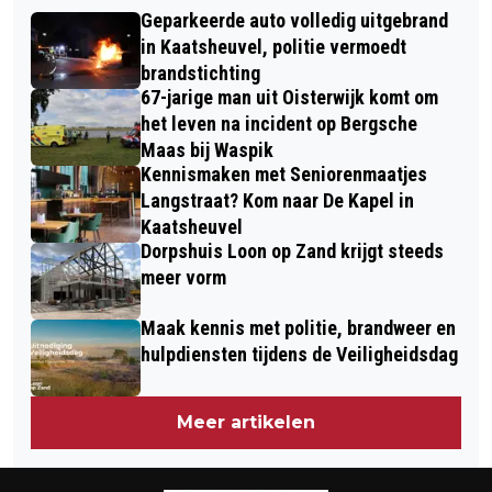
DE 80 VAN DE LANGSTRAAT
BRABANT TILBURG START MET
Geparkeerde auto volledig uitgebrand
OVERHANDIGT CHEQUE AAN VILLA
WINTERSERIE WANDELTOCHTEN
in Kaatsheuvel, politie vermoedt
PARDOES
brandstichting
67-jarige man uit Oisterwijk komt om
het leven na incident op Bergsche
Maas bij Waspik
Kennismaken met Seniorenmaatjes
Langstraat? Kom naar De Kapel in
Kaatsheuvel
Dorpshuis Loon op Zand krijgt steeds
meer vorm
Maak kennis met politie, brandweer en
hulpdiensten tijdens de Veiligheidsdag
Meer artikelen