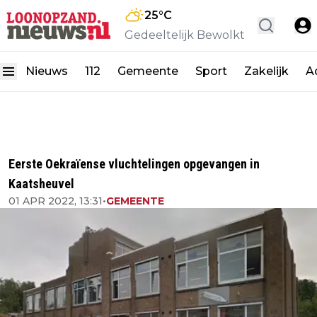
25
°C
Gedeeltelijk Bewolkt
Nieuws
112
Gemeente
Sport
Zakelijk
A
Eerste Oekraïense vluchtelingen opgevangen in
Kaatsheuvel
01 APR 2022, 13:31
•
GEMEENTE