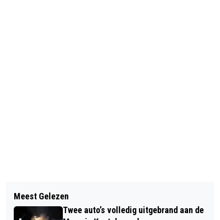
Vorig artikel
Volgend artikel
EFTELING WONDERLAND KRIJGT
Meest Gelezen
JOHAN VAN DE WIEL EN JOS
VOLAUTOMATISCHE KINDEROPVANG
Twee auto’s volledig uitgebrand aan de
MONSIEURS KONINKLIJKE