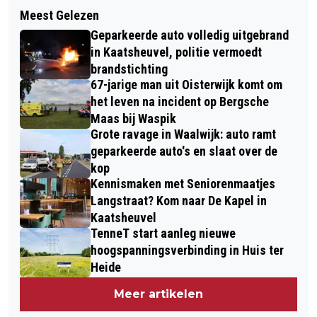
Volgend artikel
GROTE BELANGSTELLING VOOR
Meest Gelezen
REPAIR CAFÉ EN SPULLENBANK
TWAALFDE EDITIE VAN DE LOONSE
Geparkeerde auto volledig uitgebrand
OPENEN DEUREN VOOR REPARATIE EN
GARAGESALE
in Kaatsheuvel, politie vermoedt
HERGEBRUIK
brandstichting
67-jarige man uit Oisterwijk komt om
het leven na incident op Bergsche
Maas bij Waspik
Grote ravage in Waalwijk: auto ramt
geparkeerde auto's en slaat over de
kop
Kennismaken met Seniorenmaatjes
Langstraat? Kom naar De Kapel in
Kaatsheuvel
TenneT start aanleg nieuwe
hoogspanningsverbinding in Huis ter
Heide
Meer artikelen