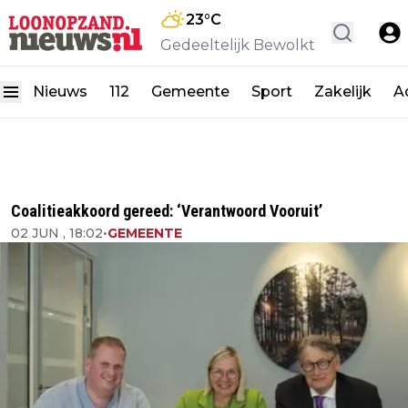
23
°C
Gedeeltelijk Bewolkt
Nieuws
112
Gemeente
Sport
Zakelijk
A
Coalitieakkoord gereed: ‘Verantwoord Vooruit’
02 JUN , 18:02
•
GEMEENTE