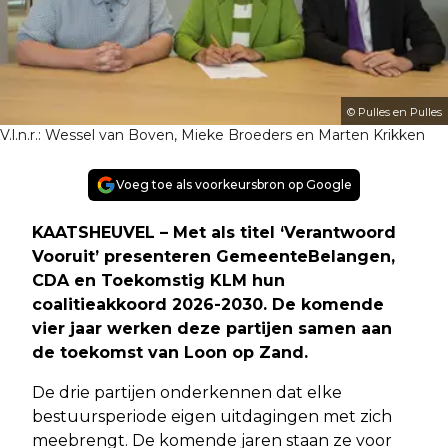
© Pulles en Pulles
V.l.n.r.: Wessel van Boven, Mieke Broeders en Marten Krikken
Voeg toe als voorkeursbron op Google
KAATSHEUVEL – Met als titel ‘Verantwoord
Vooruit’ presenteren GemeenteBelangen,
CDA en Toekomstig KLM hun
coalitieakkoord 2026-2030. De komende
vier jaar werken deze partijen samen aan
de toekomst van Loon op Zand.
De drie partijen onderkennen dat elke
bestuursperiode eigen uitdagingen met zich
meebrengt. De komende jaren staan ze voor