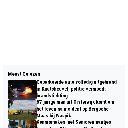
Vorig artikel
Volgend artikel
KAATSHEUVELSE PRODUCER RENSEL
Meest Gelezen
GEMEENTE LOON OP ZAND STELT
LANCEERT EERSTE EIGEN TRACK
Geparkeerde auto volledig uitgebrand
NIEUW PARTICIPATIEBELEID VAST
MIDNIGHT RUSH
in Kaatsheuvel, politie vermoedt
brandstichting
67-jarige man uit Oisterwijk komt om
het leven na incident op Bergsche
Maas bij Waspik
Kennismaken met Seniorenmaatjes