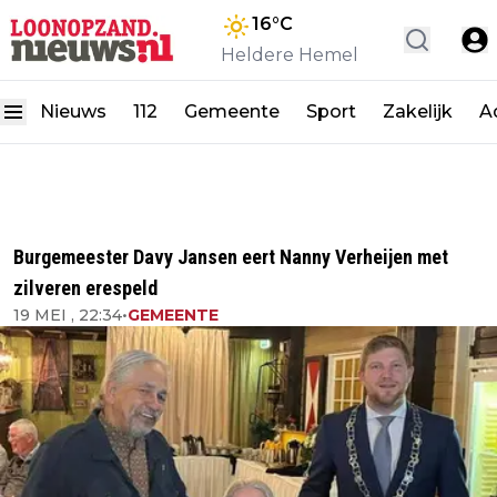
16
°C
Heldere Hemel
Nieuws
112
Gemeente
Sport
Zakelijk
A
Burgemeester Davy Jansen eert Nanny Verheijen met
zilveren erespeld
19 MEI , 22:34
•
GEMEENTE