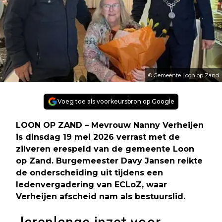
© Gemeente Loon op Zand
Voeg toe als voorkeursbron op Google
LOON OP ZAND – Mevrouw Nanny Verheijen
is dinsdag 19 mei 2026 verrast met de
zilveren erespeld van de gemeente Loon
op Zand. Burgemeester Davy Jansen reikte
de onderscheiding uit tijdens een
ledenvergadering van ECLoZ, waar
Verheijen afscheid nam als bestuurslid.