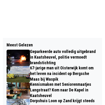
Vorig artikel
Volgend artikel
THUIS ANTIBIOTICA VIA INFUUS
Meest Gelezen
BRANDWEER RUKT UIT VOOR
VERSNELT HERSTEL EN BESPAART
Geparkeerde auto volledig uitgebrand
BERMBRAND IN WAALWIJK
ZIEKENHUISBEDDEN
in Kaatsheuvel, politie vermoedt
brandstichting
67-jarige man uit Oisterwijk komt om
het leven na incident op Bergsche
Maas bij Waspik
Kennismaken met Seniorenmaatjes
Langstraat? Kom naar De Kapel in
Kaatsheuvel
Dorpshuis Loon op Zand krijgt steeds