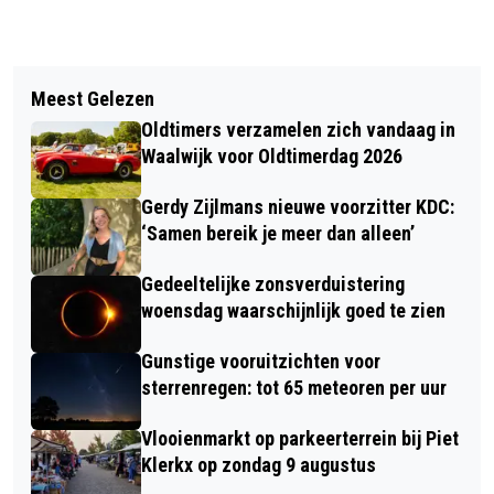
Vorig artikel
Volgend artikel
VOETGANGER AANGEREDEN OP
Meest Gelezen
1E CLUBKAMPIOEN VOOR MHC DES
SNELWEG A59, SLACHTOFFER MET
Oldtimers verzamelen zich vandaag in
SPOED NAAR ZIEKENHUIS
Waalwijk voor Oldtimerdag 2026
Gerdy Zijlmans nieuwe voorzitter KDC:
‘Samen bereik je meer dan alleen’
Gedeeltelijke zonsverduistering
woensdag waarschijnlijk goed te zien
Gunstige vooruitzichten voor
sterrenregen: tot 65 meteoren per uur
Vlooienmarkt op parkeerterrein bij Piet
Klerkx op zondag 9 augustus