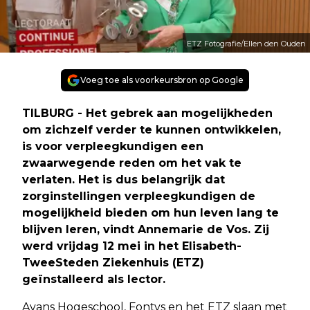
ETZ Fotografie/Ellen den Ouden
Voeg toe als voorkeursbron op Google
TILBURG - Het gebrek aan mogelijkheden
om zichzelf verder te kunnen ontwikkelen,
is voor verpleegkundigen een
zwaarwegende reden om het vak te
verlaten. Het is dus belangrijk dat
zorginstellingen verpleegkundigen de
mogelijkheid bieden om hun leven lang te
blijven leren, vindt Annemarie de Vos. Zij
werd vrijdag 12 mei in het Elisabeth-
TweeSteden Ziekenhuis (ETZ)
geïnstalleerd als lector.
Avans Hogeschool, Fontys en het ETZ slaan met