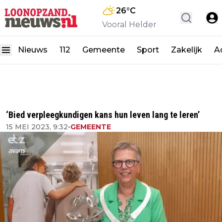
26
°C
Vooral Helder
Nieuws
112
Gemeente
Sport
Zakelijk
A
‘Bied verpleegkundigen kans hun leven lang te leren’
15 MEI 2023, 9:32
•
GEMEENTE