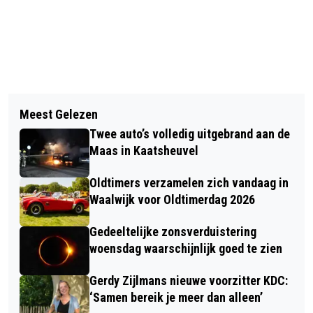
Vorig artikel
Volgend artikel
GEMEENTE LOON OP ZAND STELT
Meest Gelezen
MEERDERE AUTO'S IN BESLAG
DEFINITIEVE LOCATIES VOOR 115
Twee auto’s volledig uitgebrand aan de
GENOMEN TIJDENS GEZAMENLIJKE
NIEUWE LAADPALEN VAST
Maas in Kaatsheuvel
VERKEERSACTIE IN WAALWIJK
Oldtimers verzamelen zich vandaag in
Waalwijk voor Oldtimerdag 2026
Gedeeltelijke zonsverduistering
woensdag waarschijnlijk goed te zien
Gerdy Zijlmans nieuwe voorzitter KDC:
‘Samen bereik je meer dan alleen’