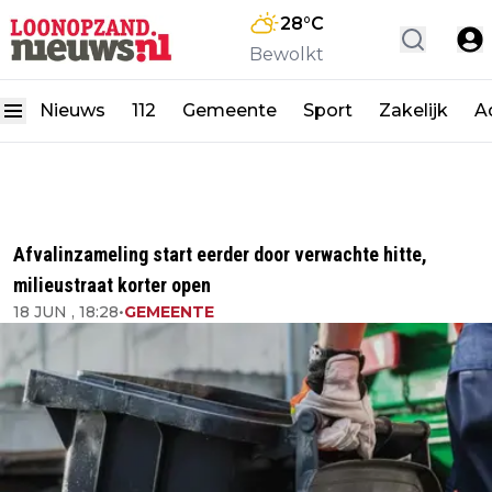
28
°C
Bewolkt
Nieuws
112
Gemeente
Sport
Zakelijk
A
Afvalinzameling start eerder door verwachte hitte,
milieustraat korter open
18 JUN , 18:28
•
GEMEENTE