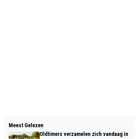
Vorig artikel
Volgend artikel
BASISCURSUS FOTOGRAFIE
Meest Gelezen
INFORMATIEMIDDAG ETZ OVER
Oldtimers verzamelen zich vandaag in
OOGZIEKTE GLAUCOOM