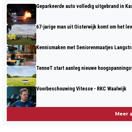
AUTOMOBILISTE RIJDT TEGEN
Geparkeerde auto volledig uitgebrand in Ka
GEPARKEERDE BESTELBUS IN SPRANG-
CAPELLE
67-jarige man uit Oisterwijk komt om het l
Kennismaken met Seniorenmaatjes Langstra
TenneT start aanleg nieuwe hoogspanningsv
Voorbeschouwing Vitesse - RKC Waalwijk
Meer a