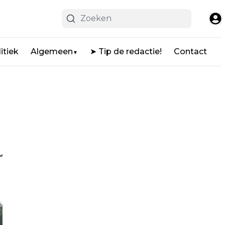
itiek
Algemeen
➤ Tip de redactie!
Contact
▼