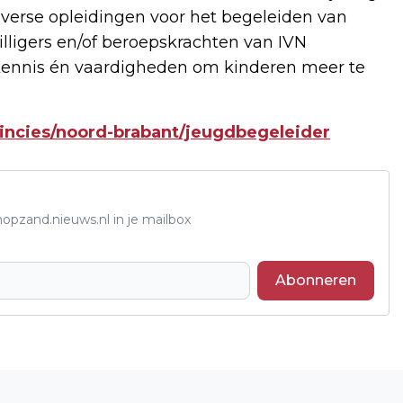
iverse opleidingen voor het begeleiden van
illigers en/of beroepskrachten van IVN
kennis én vaardigheden om kinderen meer te
incies/noord-brabant/jeugdbegeleider
opzand.nieuws.nl in je mailbox
Abonneren
Volgend artikel