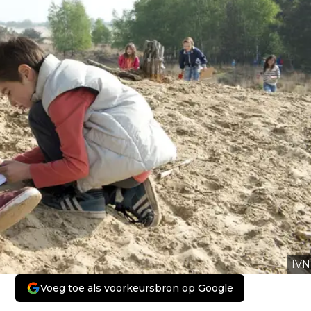
IVN
Voeg toe als voorkeursbron op Google