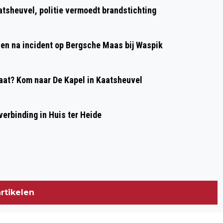
VOORBEREIDING NIEUWBOUW
atsheuvel, politie vermoedt brandstichting
BAANBREKERS IN VOLLE GANG
even na incident op Bergsche Maas bij Waspik
at? Kom naar De Kapel in Kaatsheuvel
erbinding in Huis ter Heide
rtikelen